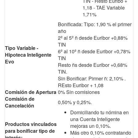
TIN - Resto Euribo +
1,18 - TAE Variable
1,71%
Bonificada: Tipo: 1,90 % el primer
año
2º al 5º ñ desde Euribor +0,88%
TIN
Tipo Variable -
6º al 10º ñ desde Euribor +0,78%
Hipoteca Inteligente
TIN
Evo
Resto ñs desde Euribor +0,68%
TIN.
Sin Bonificar: Pirmer ñ: 2,10% .
REsto Euribor + 1,08
Comisión de Apertura
0% Sin comisiones
Comisión de
0,50% y 0,25%.
Cancelación
Domiciliando tu nómina en
una Cuenta Inteligente
Productos vinculados
mejoras un 0,10%.
para bonificar tipo de
Más otro 0,10% contratando
interés: