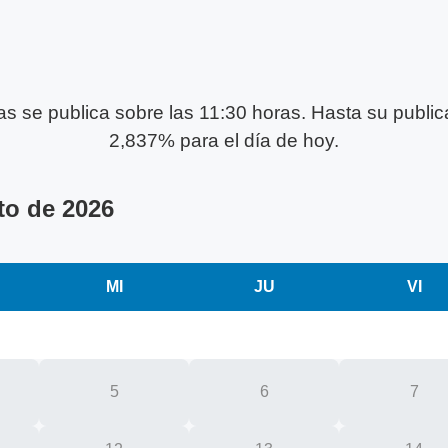
ecas se publica sobre las 11:30 horas. Hasta su publi
2,837% para el día de hoy.
to de 2026
MI
JU
VI
5
6
7