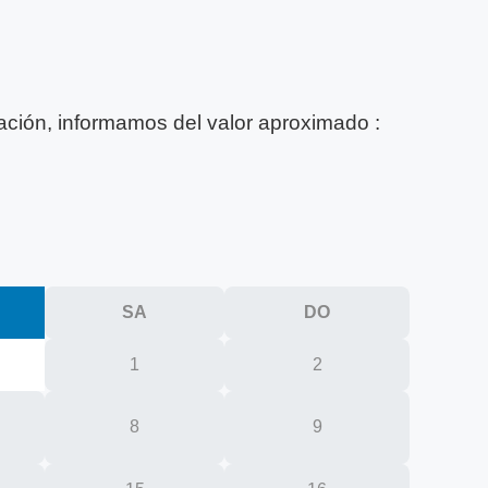
cación, informamos del valor aproximado :
SA
DO
1
2
8
9