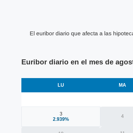
El euribor diario que afecta a las hipot
Euribor diario en el mes de agos
LU
MA
3
4
2.939%