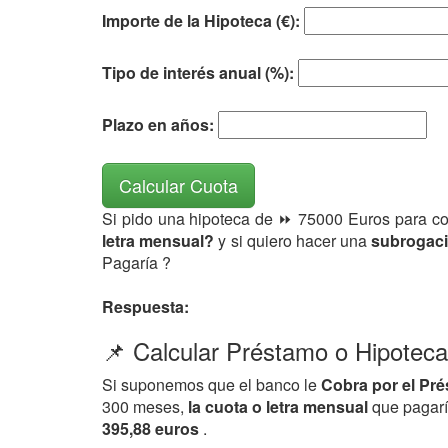
Importe de la Hipoteca (€):
Tipo de interés anual (%):
Plazo en años:
Calcular Cuota
Si pido una hipoteca de ⏩ 75000 Euros para c
letra mensual?
y si quiero hacer una
subrogaci
Pagaría ?
Respuesta:
📌 Calcular Préstamo o Hipotec
Si suponemos que el banco le
Cobra por el Pr
300 meses,
la cuota o letra mensual
que pagarí
395,88 euros
.