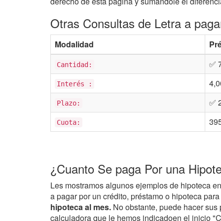
derecho de esta página y sumandole el diferenci
Otras Consultas de Letra a pag
Modalidad
Pr
✅ 
Cantidad:
4,
Interés :
✅ 
Plazo:
39
Cuota:
¿Cuanto Se paga Por una Hipotec
Les mostramos algunos ejemplos de hipoteca en di
a pagar por un crédito, préstamo o hipoteca par
hipoteca al mes.
No obstante, puede hacer sus pr
calculadora que le hemos indicadoen el inic