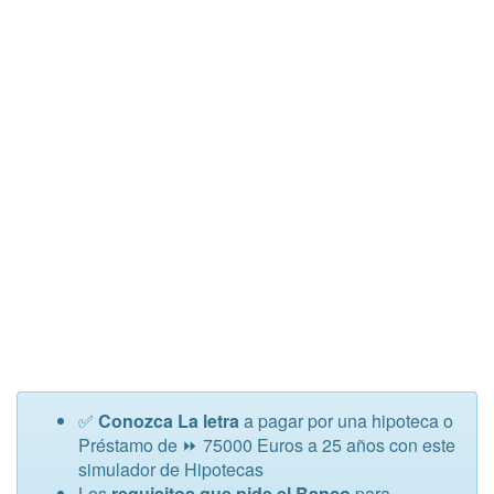
✅
Conozca La letra
a pagar por una hipoteca o
Préstamo de ⏩ 75000 Euros a 25 años con este
simulador de Hipotecas
Los
requisitos que pide el Banco
para