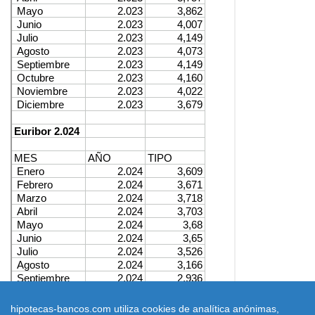
hipotecas-bancos.com utiliza cookies de analítica anónimas,