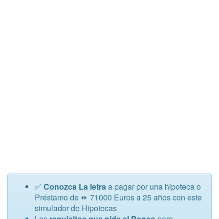
✅
Conozca La letra
a pagar por una hipoteca o
Préstamo de ⏩ 71000 Euros a 25 años con este
simulador de Hipotecas
Los
requisitos que pide el Banco
para