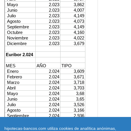
hipotecas-bancos.com utiliza cookies de analítica anónimas,