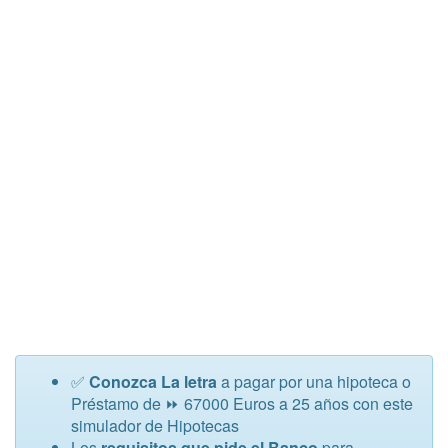
✅
Conozca La letra
a pagar por una hipoteca o
Préstamo de ⏩ 67000 Euros a 25 años con este
simulador de Hipotecas
Los
requisitos que pide el Banco
para