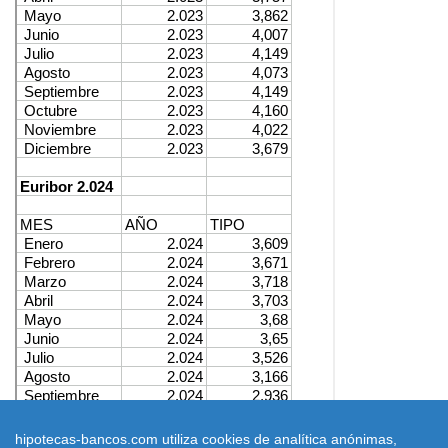
hipotecas-bancos.com utiliza cookies de analítica anónimas,