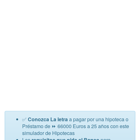
✅
Conozca La letra
a pagar por una hipoteca o
Préstamo de ⏩ 66000 Euros a 25 años con este
simulador de Hipotecas
Los
requisitos que pide el Banco
para