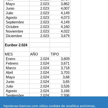
hipotecas-bancos.com utiliza cookies de analítica anónimas,