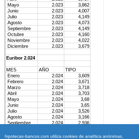
hipotecas-bancos.com utiliza cookies de analítica anónimas,