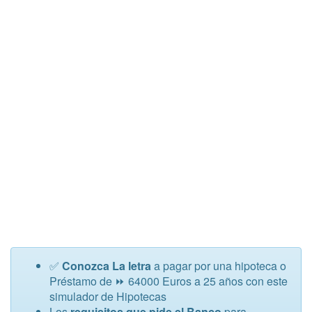
✅
Conozca La letra
a pagar por una hipoteca o
Préstamo de ⏩ 64000 Euros a 25 años con este
simulador de Hipotecas
Los
requisitos que pide el Banco
para